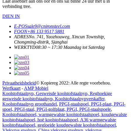
Laat asseblief aan ons oor en ons sal binne 24 uur met u in
verbinding tree.
DIEN IN
E-POS
sale9@cnironsteel.com
FOON
+86 133 9517 5881
ADRES
No. 741, Yaozhouweg, Xincun Township,
Chongming-distrik, Sjanghai
WERKTYD
08:30 ~ 17:30 Maandag tot Saterdag
Privaatheidsbeleid
© Kopiereg 2022: Alle regte voorbehou.
Werfkaart
-
AMP Mobiel
Koolstofstaalpyp, Gesweisde koolstofstaalpyp, Reghoekige
gesweisde koolstofstaalpyp, Koolstofstaalpypverskaffer,
Koolstofstaalpyp groothandel
,
PPGI-staalspoel, PPGI-plaat, PPGI-
spoel, PPGI-staal, PPGI-golfplaat, PPGI, PPGI-staalspoele
,
Koolstofstaalspoel, warmgewalste koolstofstaalspoel, koudgewalste
koolstofstaalspoel, hoë koolstofstaalspoel, A36 warmgewalste
koolstofstaalspoel, gegloeide koudgewalste koolstofstaalspoel
,
Vlekvrye staalpyp, China vlekvrye staalpyp, vlekvrye