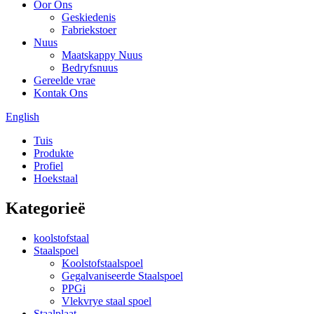
Oor Ons
Geskiedenis
Fabriekstoer
Nuus
Maatskappy Nuus
Bedryfsnuus
Gereelde vrae
Kontak Ons
English
Tuis
Produkte
Profiel
Hoekstaal
Kategorieë
koolstofstaal
Staalspoel
Koolstofstaalspoel
Gegalvaniseerde Staalspoel
PPGi
Vlekvrye staal spoel
Staalplaat