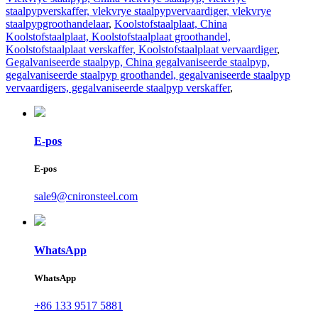
staalpypverskaffer, vlekvrye staalpypvervaardiger, vlekvrye
staalpypgroothandelaar
,
Koolstofstaalplaat, China
Koolstofstaalplaat, Koolstofstaalplaat groothandel,
Koolstofstaalplaat verskaffer, Koolstofstaalplaat vervaardiger
,
Gegalvaniseerde staalpyp, China gegalvaniseerde staalpyp,
gegalvaniseerde staalpyp groothandel, gegalvaniseerde staalpyp
vervaardigers, gegalvaniseerde staalpyp verskaffer
,
E-pos
E-pos
sale9@cnironsteel.com
WhatsApp
WhatsApp
+86 133 9517 5881