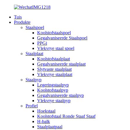
Tuis
Produkte
Staalspoel
Koolstofstaalspoel
Gegalvaniseerde Staalspoel
PPGi
Vlekvrye staal spoel
Staalplaat
Koolstofstaalplaat
Gegalvaniseerde staalplaat
Slytvaste staalplaat
Vlekvrye staalplaat
Staalpyp
Legeringstaalpyp
Koolstofstaalpyp
Gegalvaniseerde staalpyp
Vlekvrye staalpyp
Profiel
Hoekstaal
Koolstofstaal Ronde Staaf Staaf
H-balk
Staalplaatpaal