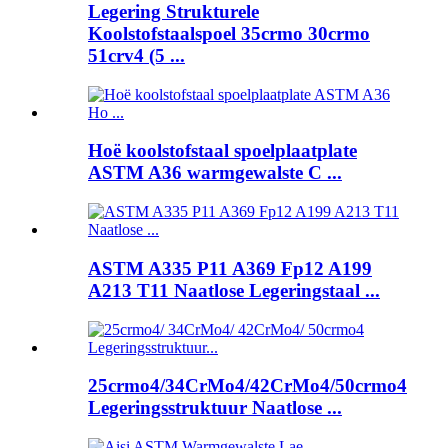
Legering Strukturele
Koolstofstaalspoel 35crmo 30crmo
51crv4 (5 ...
Hoë koolstofstaal spoelplaatplate
ASTM A36 warmgewalste C ...
ASTM A335 P11 A369 Fp12 A199
A213 T11 Naatlose Legeringstaal ...
25crmo4/34CrMo4/42CrMo4/50crmo4
Legeringsstruktuur Naatlose ...