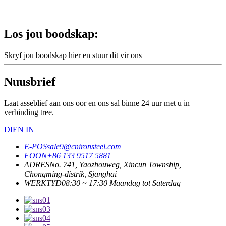
Los jou boodskap:
Skryf jou boodskap hier en stuur dit vir ons
Nuusbrief
Laat asseblief aan ons oor en ons sal binne 24 uur met u in
verbinding tree.
DIEN IN
E-POS
sale9@cnironsteel.com
FOON
+86 133 9517 5881
ADRES
No. 741, Yaozhouweg, Xincun Township,
Chongming-distrik, Sjanghai
WERKTYD
08:30 ~ 17:30 Maandag tot Saterdag