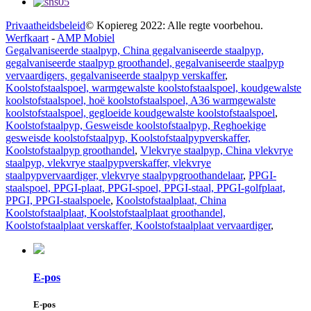
Privaatheidsbeleid
© Kopiereg 2022: Alle regte voorbehou.
Werfkaart
-
AMP Mobiel
Gegalvaniseerde staalpyp, China gegalvaniseerde staalpyp,
gegalvaniseerde staalpyp groothandel, gegalvaniseerde staalpyp
vervaardigers, gegalvaniseerde staalpyp verskaffer
,
Koolstofstaalspoel, warmgewalste koolstofstaalspoel, koudgewalste
koolstofstaalspoel, hoë koolstofstaalspoel, A36 warmgewalste
koolstofstaalspoel, gegloeide koudgewalste koolstofstaalspoel
,
Koolstofstaalpyp, Gesweisde koolstofstaalpyp, Reghoekige
gesweisde koolstofstaalpyp, Koolstofstaalpypverskaffer,
Koolstofstaalpyp groothandel
,
Vlekvrye staalpyp, China vlekvrye
staalpyp, vlekvrye staalpypverskaffer, vlekvrye
staalpypvervaardiger, vlekvrye staalpypgroothandelaar
,
PPGI-
staalspoel, PPGI-plaat, PPGI-spoel, PPGI-staal, PPGI-golfplaat,
PPGI, PPGI-staalspoele
,
Koolstofstaalplaat, China
Koolstofstaalplaat, Koolstofstaalplaat groothandel,
Koolstofstaalplaat verskaffer, Koolstofstaalplaat vervaardiger
,
E-pos
E-pos