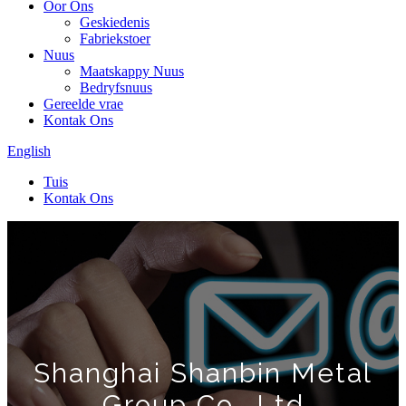
Oor Ons
Geskiedenis
Fabriekstoer
Nuus
Maatskappy Nuus
Bedryfsnuus
Gereelde vrae
Kontak Ons
English
Tuis
Kontak Ons
Shanghai Shanbin Metal
Group Co., Ltd