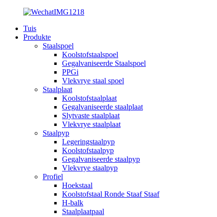
Tuis
Produkte
Staalspoel
Koolstofstaalspoel
Gegalvaniseerde Staalspoel
PPGi
Vlekvrye staal spoel
Staalplaat
Koolstofstaalplaat
Gegalvaniseerde staalplaat
Slytvaste staalplaat
Vlekvrye staalplaat
Staalpyp
Legeringstaalpyp
Koolstofstaalpyp
Gegalvaniseerde staalpyp
Vlekvrye staalpyp
Profiel
Hoekstaal
Koolstofstaal Ronde Staaf Staaf
H-balk
Staalplaatpaal