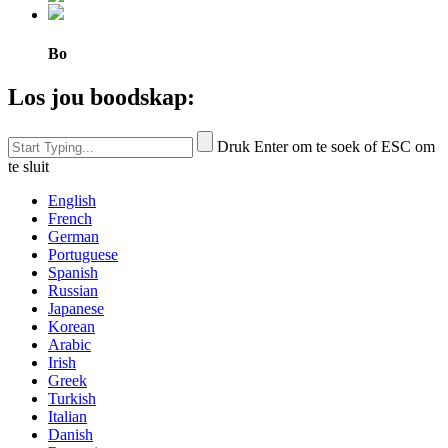
Bo
Los jou boodskap:
Druk Enter om te soek of ESC om
te sluit
English
French
German
Portuguese
Spanish
Russian
Japanese
Korean
Arabic
Irish
Greek
Turkish
Italian
Danish