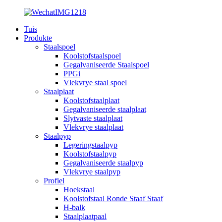
Tuis
Produkte
Staalspoel
Koolstofstaalspoel
Gegalvaniseerde Staalspoel
PPGi
Vlekvrye staal spoel
Staalplaat
Koolstofstaalplaat
Gegalvaniseerde staalplaat
Slytvaste staalplaat
Vlekvrye staalplaat
Staalpyp
Legeringstaalpyp
Koolstofstaalpyp
Gegalvaniseerde staalpyp
Vlekvrye staalpyp
Profiel
Hoekstaal
Koolstofstaal Ronde Staaf Staaf
H-balk
Staalplaatpaal