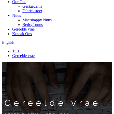
Oor Ons
Geskiedenis
Fabriekstoer
Nuus
Maatskappy Nuus
Bedryfsnuus
Gereelde vrae
Kontak Ons
English
Tuis
Gereelde vrae
Gereelde vrae