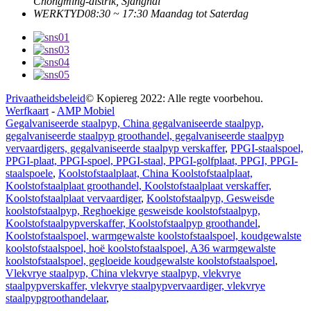
Chongming-distrik, Sjanghai
WERKTYD
08:30 ~ 17:30 Maandag tot Saterdag
Privaatheidsbeleid
© Kopiereg 2022: Alle regte voorbehou.
Werfkaart
-
AMP Mobiel
Gegalvaniseerde staalpyp, China gegalvaniseerde staalpyp,
gegalvaniseerde staalpyp groothandel, gegalvaniseerde staalpyp
vervaardigers, gegalvaniseerde staalpyp verskaffer
,
PPGI-staalspoel,
PPGI-plaat, PPGI-spoel, PPGI-staal, PPGI-golfplaat, PPGI, PPGI-
staalspoele
,
Koolstofstaalplaat, China Koolstofstaalplaat,
Koolstofstaalplaat groothandel, Koolstofstaalplaat verskaffer,
Koolstofstaalplaat vervaardiger
,
Koolstofstaalpyp, Gesweisde
koolstofstaalpyp, Reghoekige gesweisde koolstofstaalpyp,
Koolstofstaalpypverskaffer, Koolstofstaalpyp groothandel
,
Koolstofstaalspoel, warmgewalste koolstofstaalspoel, koudgewalste
koolstofstaalspoel, hoë koolstofstaalspoel, A36 warmgewalste
koolstofstaalspoel, gegloeide koudgewalste koolstofstaalspoel
,
Vlekvrye staalpyp, China vlekvrye staalpyp, vlekvrye
staalpypverskaffer, vlekvrye staalpypvervaardiger, vlekvrye
staalpypgroothandelaar
,