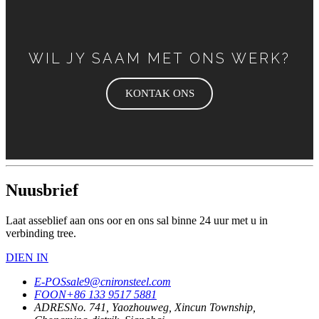
WIL JY SAAM MET ONS WERK?
KONTAK ONS
Nuusbrief
Laat asseblief aan ons oor en ons sal binne 24 uur met u in
verbinding tree.
DIEN IN
E-POS
sale9@cnironsteel.com
FOON
+86 133 9517 5881
ADRES
No. 741, Yaozhouweg, Xincun Township,