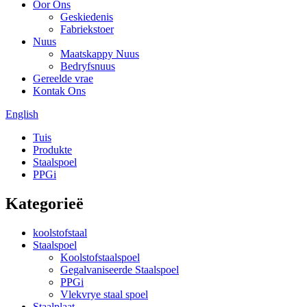
Oor Ons
Geskiedenis
Fabriekstoer
Nuus
Maatskappy Nuus
Bedryfsnuus
Gereelde vrae
Kontak Ons
English
Tuis
Produkte
Staalspoel
PPGi
Kategorieë
koolstofstaal
Staalspoel
Koolstofstaalspoel
Gegalvaniseerde Staalspoel
PPGi
Vlekvrye staal spoel
Staalplaat