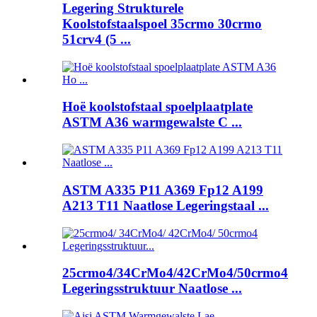
Legering Strukturele
Koolstofstaalspoel 35crmo 30crmo
51crv4 (5 ...
Hoë koolstofstaal spoelplaatplate
ASTM A36 warmgewalste C ...
ASTM A335 P11 A369 Fp12 A199
A213 T11 Naatlose Legeringstaal ...
25crmo4/34CrMo4/42CrMo4/50crmo4
Legeringsstruktuur Naatlose ...