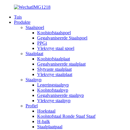
Tuis
Produkte
Staalspoel
Koolstofstaalspoel
Gegalvaniseerde Staalspoel
PPGi
Vlekvrye staal spoel
Staalplaat
Koolstofstaalplaat
Gegalvaniseerde staalplaat
Slytvaste staalplaat
Vlekvrye staalplaat
Staalpyp
Legeringstaalpyp
Koolstofstaalpyp
Gegalvaniseerde staalpyp
Vlekvrye staalpyp
Profiel
Hoekstaal
Koolstofstaal Ronde Staaf Staaf
H-balk
Staalplaatpaal