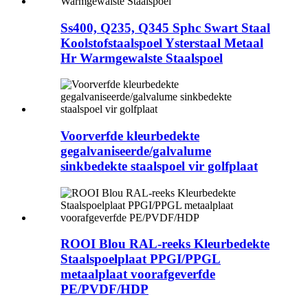
Ss400, Q235, Q345 Sphc Swart Staal
Koolstofstaalspoel Ysterstaal Metaal
Hr Warmgewalste Staalspoel
Voorverfde kleurbedekte
gegalvaniseerde/galvalume
sinkbedekte staalspoel vir golfplaat
ROOI Blou RAL-reeks Kleurbedekte
Staalspoelplaat PPGI/PPGL
metaalplaat voorafgeverfde
PE/PVDF/HDP