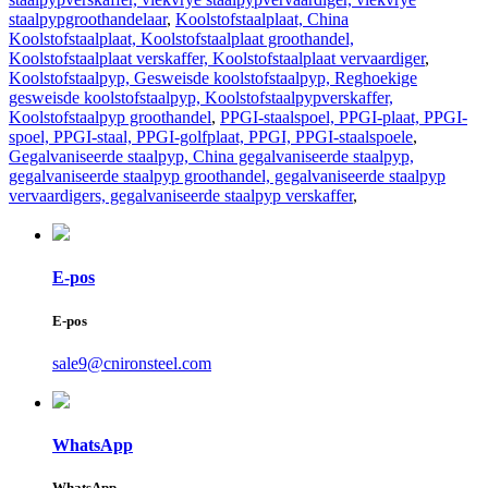
staalpypgroothandelaar
,
Koolstofstaalplaat, China
Koolstofstaalplaat, Koolstofstaalplaat groothandel,
Koolstofstaalplaat verskaffer, Koolstofstaalplaat vervaardiger
,
Koolstofstaalpyp, Gesweisde koolstofstaalpyp, Reghoekige
gesweisde koolstofstaalpyp, Koolstofstaalpypverskaffer,
Koolstofstaalpyp groothandel
,
PPGI-staalspoel, PPGI-plaat, PPGI-
spoel, PPGI-staal, PPGI-golfplaat, PPGI, PPGI-staalspoele
,
Gegalvaniseerde staalpyp, China gegalvaniseerde staalpyp,
gegalvaniseerde staalpyp groothandel, gegalvaniseerde staalpyp
vervaardigers, gegalvaniseerde staalpyp verskaffer
,
E-pos
E-pos
sale9@cnironsteel.com
WhatsApp
WhatsApp