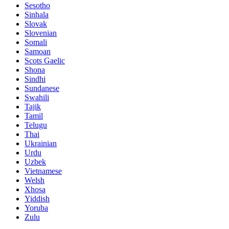
Sesotho
Sinhala
Slovak
Slovenian
Somali
Samoan
Scots Gaelic
Shona
Sindhi
Sundanese
Swahili
Tajik
Tamil
Telugu
Thai
Ukrainian
Urdu
Uzbek
Vietnamese
Welsh
Xhosa
Yiddish
Yoruba
Zulu