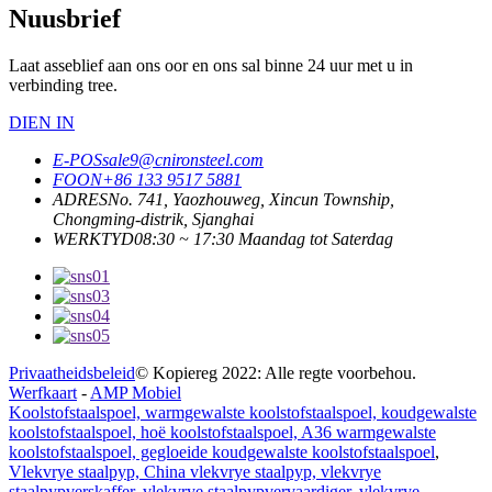
Nuusbrief
Laat asseblief aan ons oor en ons sal binne 24 uur met u in
verbinding tree.
DIEN IN
E-POS
sale9@cnironsteel.com
FOON
+86 133 9517 5881
ADRES
No. 741, Yaozhouweg, Xincun Township,
Chongming-distrik, Sjanghai
WERKTYD
08:30 ~ 17:30 Maandag tot Saterdag
Privaatheidsbeleid
© Kopiereg 2022: Alle regte voorbehou.
Werfkaart
-
AMP Mobiel
Koolstofstaalspoel, warmgewalste koolstofstaalspoel, koudgewalste
koolstofstaalspoel, hoë koolstofstaalspoel, A36 warmgewalste
koolstofstaalspoel, gegloeide koudgewalste koolstofstaalspoel
,
Vlekvrye staalpyp, China vlekvrye staalpyp, vlekvrye
staalpypverskaffer, vlekvrye staalpypvervaardiger, vlekvrye