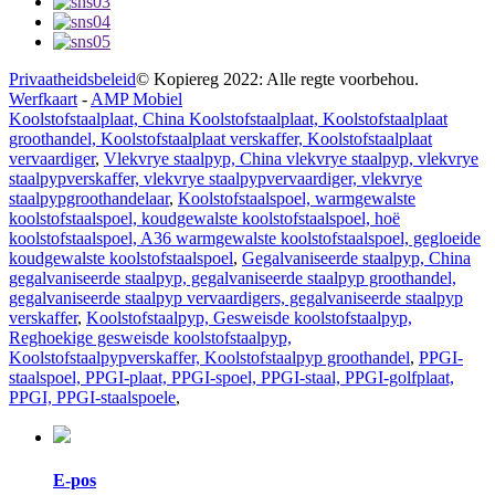
Privaatheidsbeleid
© Kopiereg 2022: Alle regte voorbehou.
Werfkaart
-
AMP Mobiel
Koolstofstaalplaat, China Koolstofstaalplaat, Koolstofstaalplaat
groothandel, Koolstofstaalplaat verskaffer, Koolstofstaalplaat
vervaardiger
,
Vlekvrye staalpyp, China vlekvrye staalpyp, vlekvrye
staalpypverskaffer, vlekvrye staalpypvervaardiger, vlekvrye
staalpypgroothandelaar
,
Koolstofstaalspoel, warmgewalste
koolstofstaalspoel, koudgewalste koolstofstaalspoel, hoë
koolstofstaalspoel, A36 warmgewalste koolstofstaalspoel, gegloeide
koudgewalste koolstofstaalspoel
,
Gegalvaniseerde staalpyp, China
gegalvaniseerde staalpyp, gegalvaniseerde staalpyp groothandel,
gegalvaniseerde staalpyp vervaardigers, gegalvaniseerde staalpyp
verskaffer
,
Koolstofstaalpyp, Gesweisde koolstofstaalpyp,
Reghoekige gesweisde koolstofstaalpyp,
Koolstofstaalpypverskaffer, Koolstofstaalpyp groothandel
,
PPGI-
staalspoel, PPGI-plaat, PPGI-spoel, PPGI-staal, PPGI-golfplaat,
PPGI, PPGI-staalspoele
,
E-pos