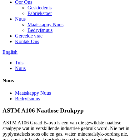
Oor Ons
Geskiedenis
Fabriekstoer
Nuus
Maatskappy Nuus
Bedryfsnuus
Gereelde vrae
Kontak Ons
English
Tuis
Nuus
Nuus
Maatskappy Nuus
Bedryfsnuus
ASTM A106 Naatlose Drukpyp
ASTM A106 Graad B-pyp is een van die gewildste naatlose
staalpype wat in verskillende industrieë gebruik word. Nie net in
pyplynstelsels soos olie en gas, water, mineraalslyk-oordrag nie,
maar ook vir ketels, konstruksie en strukturele doeleindes.