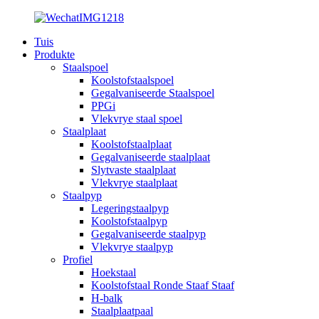
Tuis
Produkte
Staalspoel
Koolstofstaalspoel
Gegalvaniseerde Staalspoel
PPGi
Vlekvrye staal spoel
Staalplaat
Koolstofstaalplaat
Gegalvaniseerde staalplaat
Slytvaste staalplaat
Vlekvrye staalplaat
Staalpyp
Legeringstaalpyp
Koolstofstaalpyp
Gegalvaniseerde staalpyp
Vlekvrye staalpyp
Profiel
Hoekstaal
Koolstofstaal Ronde Staaf Staaf
H-balk
Staalplaatpaal