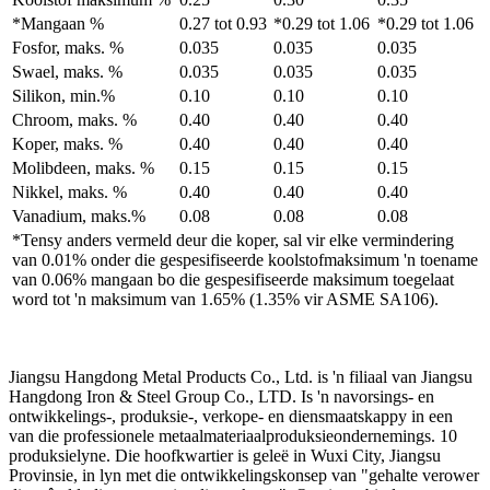
*Mangaan %
0.27 tot 0.93
*0.29 tot 1.06
*0.29 tot 1.06
Fosfor, maks. %
0.035
0.035
0.035
Swael, maks. %
0.035
0.035
0.035
Silikon, min.%
0.10
0.10
0.10
Chroom, maks. %
0.40
0.40
0.40
Koper, maks. %
0.40
0.40
0.40
Molibdeen, maks. %
0.15
0.15
0.15
Nikkel, maks. %
0.40
0.40
0.40
Vanadium, maks.%
0.08
0.08
0.08
*Tensy anders vermeld deur die koper, sal vir elke vermindering
van 0.01% onder die gespesifiseerde koolstofmaksimum 'n toename
van 0.06% mangaan bo die gespesifiseerde maksimum toegelaat
word tot 'n maksimum van 1.65% (1.35% vir ASME SA106).
Jiangsu Hangdong Metal Products Co., Ltd. is 'n filiaal van Jiangsu
Hangdong Iron & Steel Group Co., LTD. Is 'n navorsings- en
ontwikkelings-, produksie-, verkope- en diensmaatskappy in een
van die professionele metaalmateriaalproduksieondernemings. 10
produksielyne. Die hoofkwartier is geleë in Wuxi City, Jiangsu
Provinsie, in lyn met die ontwikkelingskonsep van "gehalte verower