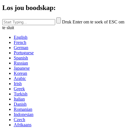
Los jou boodskap:
Druk Enter om te soek of ESC om
te sluit
English
French
German
Portuguese
Spanish
Russian
Japanese
Korean
Arabic
Irish
Greek
Turkish
Italian
Danish
Romanian
Indonesian
Czech
Afrikaans