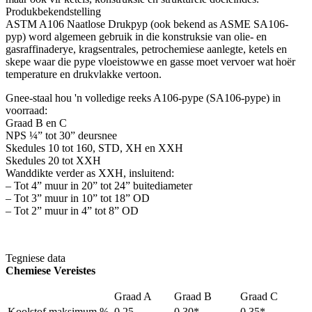
Produkbekendstelling
ASTM A106 Naatlose Drukpyp (ook bekend as ASME SA106-
pyp) word algemeen gebruik in die konstruksie van olie- en
gasraffinaderye, kragsentrales, petrochemiese aanlegte, ketels en
skepe waar die pype vloeistowwe en gasse moet vervoer wat hoër
temperature en drukvlakke vertoon.
Gnee-staal hou 'n volledige reeks A106-pype (SA106-pype) in
voorraad:
Graad B en C
NPS ¼” tot 30” deursnee
Skedules 10 tot 160, STD, XH en XXH
Skedules 20 tot XXH
Wanddikte verder as XXH, insluitend:
– Tot 4” muur in 20” tot 24” buitediameter
– Tot 3” muur in 10” tot 18” OD
– Tot 2” muur in 4” tot 8” OD
Tegniese data
Chemiese Vereistes
Graad A
Graad B
Graad C
Koolstof maksimum %
0.25
0.30*
0.35*