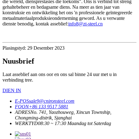
die wêreld, diensprestasies die toekoms". Ons is verbind tot streng
gehaltebeheer en bedagsame diens. Na meer as tien jaar van
konstruksie en ontwikkeling het ons 'n professionele geïntegreerde
metaalmateriaalproduksieonderneming geword. As u verwante
dienste benodig, kontak asseblief:
info8@zt-steel.cn
Plasingstyd: 29 Desember 2023
Nuusbrief
Laat asseblief aan ons oor en ons sal binne 24 uur met u in
verbinding tree.
DIEN IN
E-POS
sale9@cnironsteel.com
FOON
+86 133 9517 5881
ADRES
No. 741, Yaozhouweg, Xincun Township,
Chongming-distrik, Sjanghai
WERKTYD
08:30 ~ 17:30 Maandag tot Saterdag